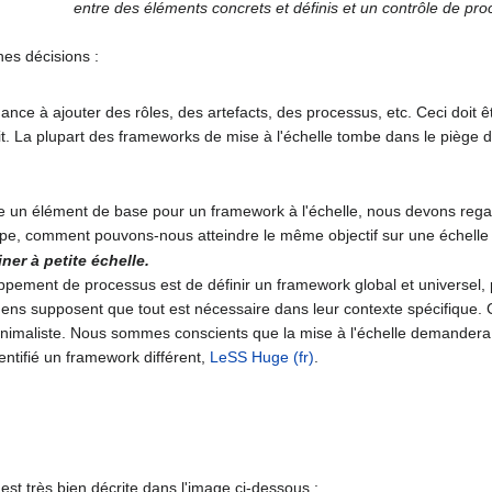
entre des éléments concrets et définis et un contrôle de pr
nes décisions :
dance à ajouter des rôles, des artefacts, des processus, etc. Ceci doit
t. La plupart des frameworks de mise à l'échelle tombe dans le piège 
 un élément de base pour un framework à l'échelle, nous devons rega
ipe, comment pouvons-nous atteindre le même objectif sur une échelle 
iner à petite échelle.
pement de processus est de définir un framework global et universel, pu
gens supposent que tout est nécessaire dans leur contexte spécifique.
inimaliste. Nous sommes conscients que la mise à l'échelle demandera
ntifié un framework différent,
LeSS Huge (fr)
.
t très bien décrite dans l'image ci-dessous :