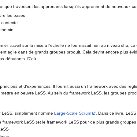
es que traversent les apprenants lorsqu'ils apprennent de nouveaux co
dre les bases
e contexte
e chemin
er travail sur la mise à l'échelle ne fournissait rien au niveau shu, ce 
nt agile dans de grands groupes produit. Cela devint encore plus éviden
x débutants. D'où...
rincipes et d'expériences. Il fournit aussi un framework avec des règl
 mettre en oeuvre LeSS. Au sein du framework LeSS, les groupes produ
.
 sur LeSS, simplement nommé
Large-Scale Scrum
. Dans ce livre, LeSS 
le framework LeSS (et le framework LeSS pour de plus grands groupes 
 LeSS
ivres.