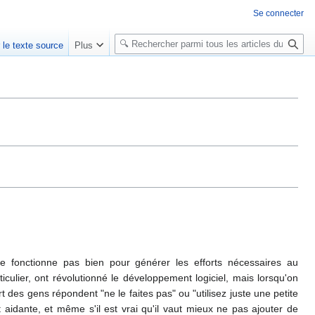
Se connecter
R
r le texte source
Plus
e
c
h
e
r
c
h
e
r
ne fonctionne pas bien pour générer les efforts nécessaires au
culier, ont révolutionné le développement logiciel, mais lorsqu'on
es gens répondent "ne le faites pas" ou "utilisez juste une petite
aidante, et même s'il est vrai qu'il vaut mieux ne pas ajouter de