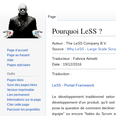
Page
Pourquoi LeSS ?
Aller
Aller
Auteur : The LeSS Company B.V.
à
à
Source :
Why LeSS - Large Scale Scr
Page d’accueil
la
la
Page au hasard
Traducteur : Fabrice Aimetti
navigation
recherche
Aide
Date : 19/12/2016
Pages spéciales
Traduction :
Outils
Pages liées
Suivi des pages liées
LeSS - Portail Framework
Version imprimable
Lien permanent
Le développement traditionnel selon
Informations sur la page
développement d'un produit, qu'il soit
Citer cette page
pose la question de comment décliner l
Parcourir les propriétés
équipe" ou encore "faites du Scrum au