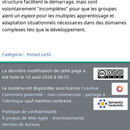
structure facilitent le démarrage, mais sont
volontairement "incomplètes" pour que les groupes
aient un
espace
pour les multiples apprentissage et
adaptation situationnels nécessaires dans des domaines
complexes tels que le développement.
Catégorie
:
Portail LeSS
La dernière modification de cette page a
été faite le 10 août 2026 à 08:57.
Le contenu est disponible sous licence
Creative
Commons paternité – non commercial – partage à
l’identique
sauf mention contraire.
Politique de confidentialité
À propos de Wiki Agile
Avertissements
Version de bureau