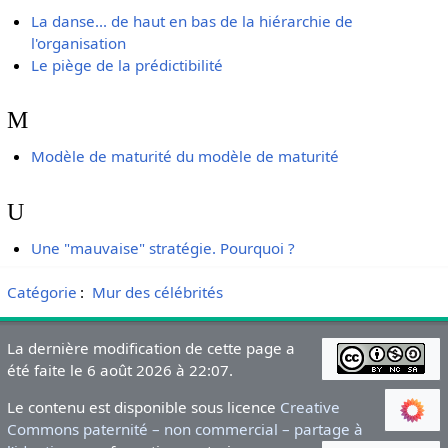
La danse... de haut en bas de la hiérarchie de
l'organisation
Le piège de la prédictibilité
M
Modèle de maturité du modèle de maturité
U
Une "mauvaise" stratégie. Pourquoi ?
Catégorie
:
Mur des célébrités
La dernière modification de cette page a
été faite le 6 août 2026 à 22:07.
Le contenu est disponible sous licence
Creative
Commons paternité – non commercial – partage à