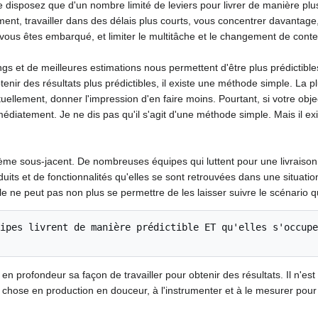
 disposez que d'un nombre limité de leviers pour livrer de manière plus 
tement, travailler dans des délais plus courts, vous concentrer davanta
 vous êtes embarqué, et limiter le multitâche et le changement de conte
s et de meilleures estimations nous permettent d'être plus prédictible
enir des résultats plus prédictibles, il existe une méthode simple. La plu
lement, donner l'impression d'en faire moins. Pourtant, si votre objecti
iatement. Je ne dis pas qu'il s'agit d'une méthode simple. Mais il exi
lème sous-jacent. De nombreuses équipes qui luttent pour une livraison pr
oduits et de fonctionnalités qu'elles se sont retrouvées dans une situat
Elle ne peut pas non plus se permettre de les laisser suivre le scénario 
ipes livrent de manière prédictible ET qu'elles s'occupe
r en profondeur sa façon de travailler pour obtenir des résultats. Il n'es
 chose en production en douceur, à l'instrumenter et à le mesurer pour 