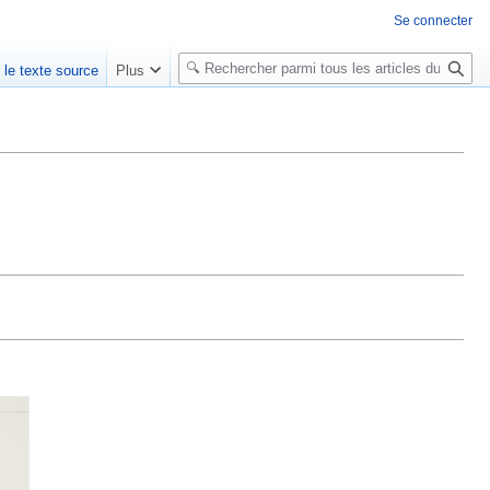
Se connecter
R
r le texte source
Plus
e
c
h
e
r
c
h
e
r