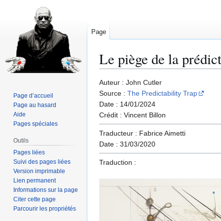
Page
Le piège de la prédict
Aller
Aller
Auteur : John Cutler
à
à
Source :
The Predictability Trap
Page d’accueil
la
la
Date : 14/01/2024
Page au hasard
navigation
recherche
Aide
Crédit : Vincent Billon
Pages spéciales
Traducteur : Fabrice Aimetti
Outils
Date : 31/03/2020
Pages liées
Suivi des pages liées
Traduction :
Version imprimable
Lien permanent
Informations sur la page
Citer cette page
Parcourir les propriétés