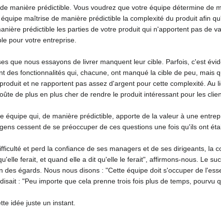
e manière prédictible. Vous voudrez que votre équipe détermine de mani
équipe maîtrise de manière prédictible la complexité du produit afin qu
nière prédictible les parties de votre produit qui n'apportent pas de v
le pour votre entreprise.
 que nous essayons de livrer manquent leur cible. Parfois, c'est évident
nt des fonctionnalités qui, chacune, ont manqué la cible de peu, mais q
oduit et ne rapportent pas assez d'argent pour cette complexité. Au lieu 
coûte de plus en plus cher de rendre le produit intéressant pour les clien
e équipe qui, de manière prédictible, apporte de la valeur à une entrepris
 gens cessent de se préoccuper de ces questions une fois qu'ils ont éta
ficulté et perd la confiance de ses managers et de ses dirigeants, la co
u'elle ferait, et quand elle a dit qu'elle le ferait", affirmons-nous. Le 
 bien des égards. Nous nous disons : "Cette équipe doit s'occuper de l'es
isait : "Peu importe que cela prenne trois fois plus de temps, pourvu q
te idée juste un instant.