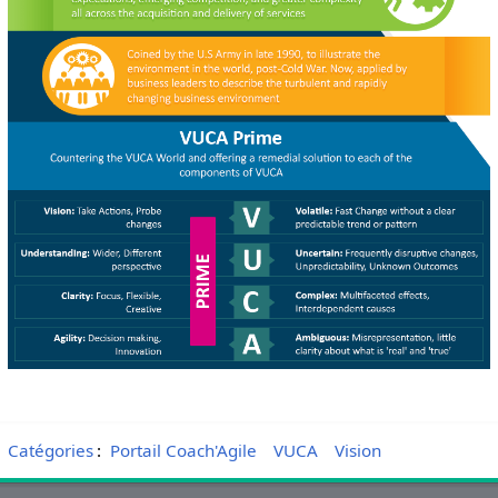
Catégories
:
Portail Coach'Agile
VUCA
Vision