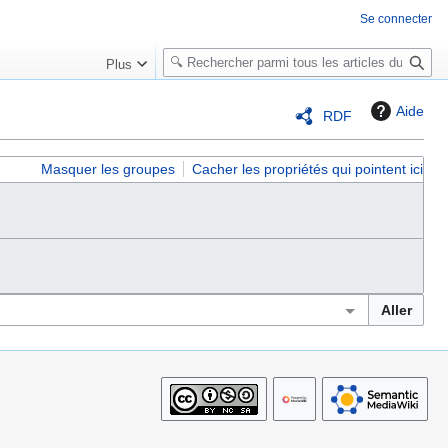
Se connecter
R
Plus
e
c
Aide
RDF
h
e
r
Masquer les groupes
Cacher les propriétés qui pointent ici
c
h
e
r