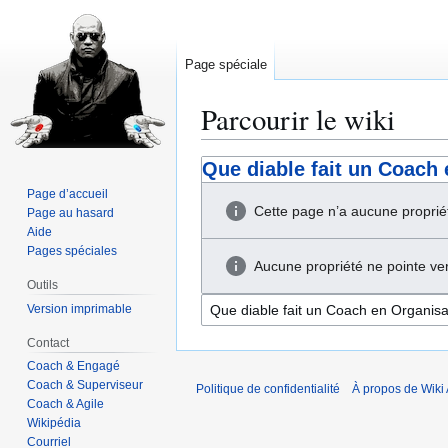
Page spéciale
Parcourir le wiki
Aller
Aller
Que diable fait un Coach 
à
à
Page d’accueil
la
la
Cette page n’a aucune proprié
Page au hasard
navigation
recherche
Aide
Pages spéciales
Aucune propriété ne pointe ver
Outils
Version imprimable
Contact
Coach & Engagé
Coach & Superviseur
Politique de confidentialité
À propos de Wiki 
Coach & Agile
Wikipédia
Courriel