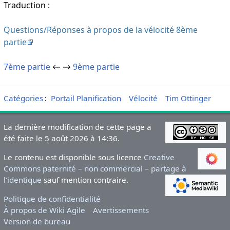
Traduction :
Questions/Réponses à propos de la vélocité 8ème
partie
7ème partie
← →
9ème partie
Catégories
:
Portail Planification
Vélocité
Tim Ottinger
La dernière modification de cette page a
été faite le 5 août 2026 à 14:36.
Le contenu est disponible sous licence
Creative
Commons paternité – non commercial – partage à
l’identique
sauf mention contraire.
Politique de confidentialité
À propos de Wiki Agile
Avertissements
Version de bureau