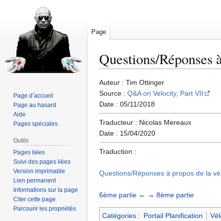
Page
Questions/Réponses à 
Aller
Aller
Auteur : Tim Ottinger
à
à
Source :
Q&A on Velocity, Part VII
Page d’accueil
la
la
Date : 05/11/2018
Page au hasard
navigation
recherche
Aide
Traducteur : Nicolas Mereaux
Pages spéciales
Date : 15/04/2020
Outils
Traduction :
Pages liées
Suivi des pages liées
Version imprimable
Questions/Réponses à propos de la vél
Lien permanent
Informations sur la page
6ème partie
← →
8ème partie
Citer cette page
Parcourir les propriétés
Catégories
:
Portail Planification
Vél