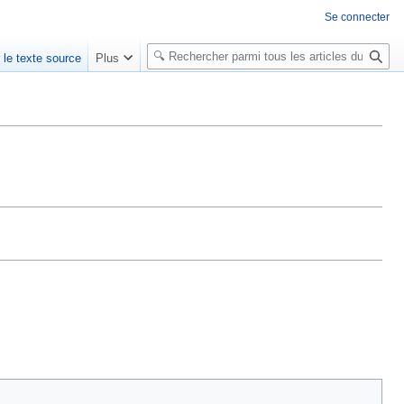
Se connecter
R
r le texte source
Plus
e
c
h
e
r
c
h
e
r