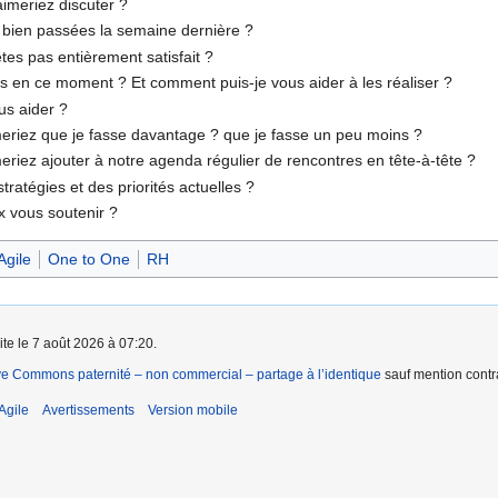
imeriez discuter ?
t bien passées la semaine dernière ?
tes pas entièrement satisfait ?
tés en ce moment ? Et comment puis-je vous aider à les réaliser ?
us aider ?
meriez que je fasse davantage ? que je fasse un peu moins ?
eriez ajouter à notre agenda régulier de rencontres en tête-à-tête ?
ratégies et des priorités actuelles ?
x vous soutenir ?
Agile
One to One
RH
ite le 7 août 2026 à 07:20.
ve Commons paternité – non commercial – partage à l’identique
sauf mention contra
Agile
Avertissements
Version mobile