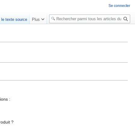
Se connecter
R
r le texte source
Plus
e
c
h
e
r
c
h
e
r
ions :
roduit ?