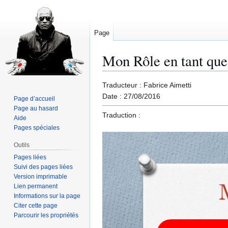
Page
Mon Rôle en tant qu
Aller
Aller
Traducteur : Fabrice Aimetti
à
à
Date : 27/08/2016
Page d’accueil
la
la
Page au hasard
Traduction :
navigation
recherche
Aide
Pages spéciales
Outils
Pages liées
Suivi des pages liées
Version imprimable
Lien permanent
Informations sur la page
Citer cette page
Parcourir les propriétés