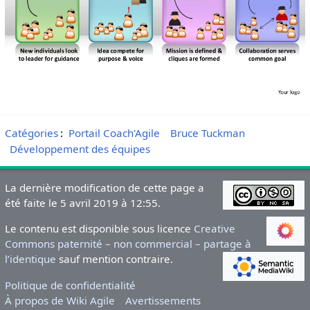
Catégories
:
Portail Coach'Agile
Bruce Tuckman
Développement des équipes
La dernière modification de cette page a
été faite le 5 avril 2019 à 12:55.
Le contenu est disponible sous licence
Creative
Commons paternité – non commercial – partage à
l’identique
sauf mention contraire.
Politique de confidentialité
À propos de Wiki Agile
Avertissements