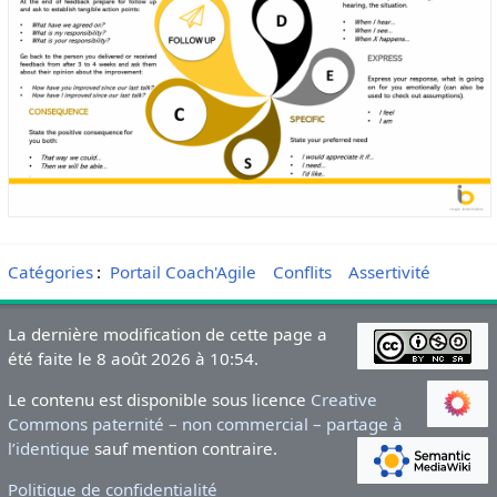
Catégories
:
Portail Coach'Agile
Conflits
Assertivité
La dernière modification de cette page a
été faite le 8 août 2026 à 10:54.
Le contenu est disponible sous licence
Creative
Commons paternité – non commercial – partage à
l’identique
sauf mention contraire.
Politique de confidentialité