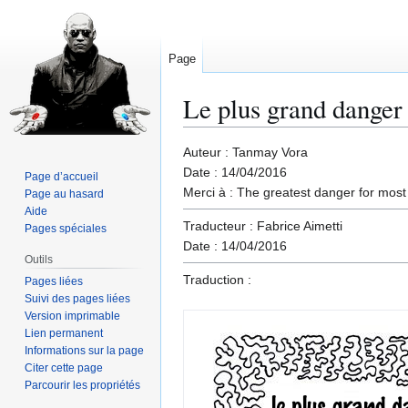
Page
Le plus grand danger n
Aller
Aller
Auteur : Tanmay Vora
à
à
Date : 14/04/2016
Page d’accueil
la
la
Merci à : The greatest danger for most
Page au hasard
navigation
recherche
Aide
Traducteur : Fabrice Aimetti
Pages spéciales
Date : 14/04/2016
Outils
Traduction :
Pages liées
Suivi des pages liées
Version imprimable
Lien permanent
Informations sur la page
Citer cette page
Parcourir les propriétés