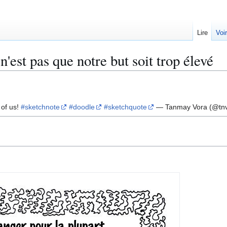
Lire
Voi
'est pas que notre but soit trop élevé
 of us!
#sketchnote
#doodle
#sketchquote
— Tanmay Vora (@tn