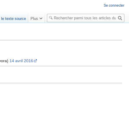
Se connecter
R
r le texte source
Plus
e
c
h
e
r
c
vora)
14 avril 2016
h
e
r