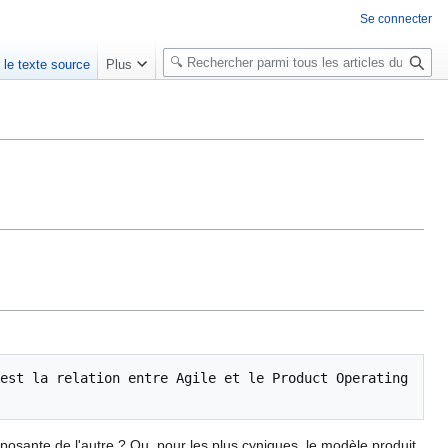
Se connecter
R
r le texte source
Plus
e
c
h
e
r
c
h
e
r
est la relation entre Agile et le Product Operating 
mposante de l'autre ? Ou, pour les plus cyniques, le modèle produit