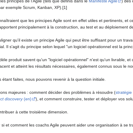
s principes de l'Agile (tels que définis dans le
Manifeste Agile
) des 
(par exemple Scrum, Kanban, XP).[1]
aîtraient que les principes Agile sont en effet utiles et pertinents, et 
rapportent principalement à la construction, au test et au déploiement de 
ligner qu'il existe un principe Agile qui peut être suffisant pour un trav
l. Il s'agit du principe selon lequel "un logiciel opérationnel est la pr
le produit savent qu'un "logiciel opérationnel" n'est qu'un livrable, et
acent et atteint les résultats nécessaires, également connus sous le no
tant faites, nous pouvons revenir à la question initiale.
sions majeures : comment décider des problèmes à résoudre (
stratégie
ct discovery
(en)
), et comment construire, tester et déployer vos solu
ntribuer à cette troisième dimension.
r si et comment les coachs Agile peuvent aider une organisation à se t