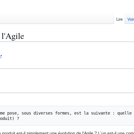
Lire
Voi
l'Agile
me pose, sous diverses formes, est la suivante : quelle 
produit est-il simplement une évolution de l'Agile ? L'un est-il une co