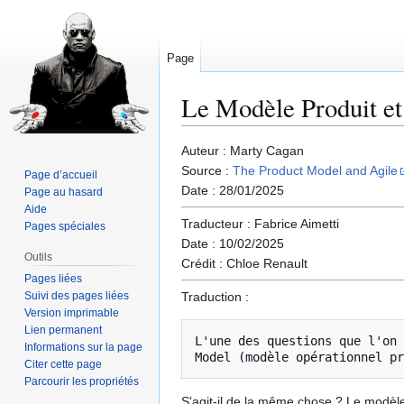
Page
Le Modèle Produit et 
Aller
Aller
Auteur : Marty Cagan
à
à
Source :
The Product Model and Agile
Page d’accueil
la
la
Date : 28/01/2025
Page au hasard
navigation
recherche
Aide
Traducteur : Fabrice Aimetti
Pages spéciales
Date : 10/02/2025
Outils
Crédit : Chloe Renault
Pages liées
Suivi des pages liées
Traduction :
Version imprimable
Lien permanent
L'une des questions que l'on 
Informations sur la page
Citer cette page
Parcourir les propriétés
S'agit-il de la même chose ? Le modèle 