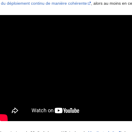
s du déploiement continu de manière cohérente
, alors au moins en ce