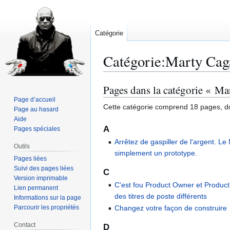
Catégorie
Catégorie
:
Marty Cag
Pages dans la catégorie « M
Aller
Aller
à
à
Page d’accueil
Cette catégorie comprend 18 pages, do
Page au hasard
la
la
Aide
navigation
recherche
A
Pages spéciales
Arrêtez de gaspiller de l'argent. L
Outils
simplement un prototype.
Pages liées
Suivi des pages liées
C
Version imprimable
C'est fou Product Owner et Produc
Lien permanent
des titres de poste différents
Informations sur la page
Parcourir les propriétés
Changez votre façon de construire
Contact
D