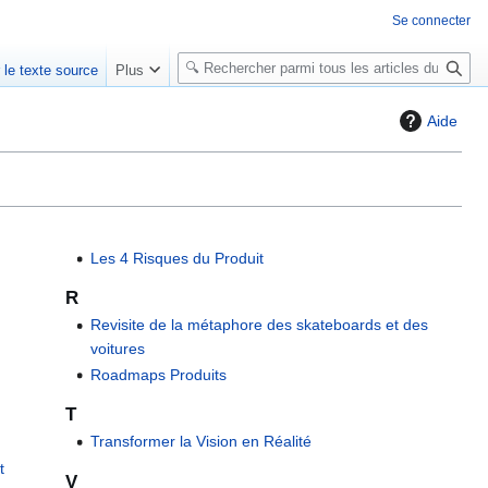
Se connecter
R
r le texte source
Plus
e
c
Aide
h
e
r
c
h
Les 4 Risques du Produit
e
r
R
Revisite de la métaphore des skateboards et des
voitures
Roadmaps Produits
T
Transformer la Vision en Réalité
t
V