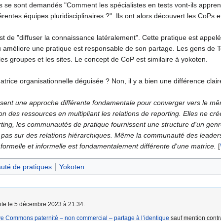
s se sont demandés "Comment les spécialistes en tests vont-ils apprend
entes équipes pluridisciplinaires ?". Ils ont alors découvert les CoPs e
st de "diffuser la connaissance latéralement". Cette pratique est appe
méliore une pratique est responsable de son partage. Les gens de Toy
 les groupes et les sites. Le concept de CoP est similaire à yokoten.
trice organisationnelle déguisée ? Non, il y a bien une différence clai
ent une approche différente fondamentale pour converger vers le même
ation des ressources en multipliant les relations de reporting. Elles ne cr
rting, les communautés de pratique fournissent une structure d'un genre
et pas sur des relations hiérarchiques. Même la communauté des leaders
 formelle et informelle est fondamentalement différente d'une matrice.
[
té de pratiques
Yokoten
aite le 5 décembre 2023 à 21:34.
ve Commons paternité – non commercial – partage à l’identique
sauf mention contra