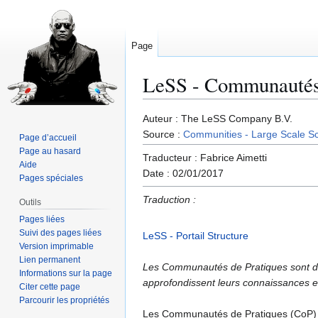
Page
LeSS - Communauté
Aller
Aller
Auteur : The LeSS Company B.V.
à
à
Source :
Communities - Large Scale S
Page d’accueil
la
la
Page au hasard
Traducteur : Fabrice Aimetti
navigation
recherche
Aide
Date : 02/01/2017
Pages spéciales
Traduction :
Outils
Pages liées
Suivi des pages liées
LeSS - Portail Structure
Version imprimable
Lien permanent
Les Communautés de Pratiques sont de
Informations sur la page
approfondissent leurs connaissances e
Citer cette page
Parcourir les propriétés
Les Communautés de Pratiques (CoP) son