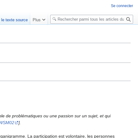
Se connecter
R
r le texte source
Plus
e
c
h
e
r
c
h
e
r
 de problématiques ou une passion sur un sujet, et qui
WSM02
].
ganigramme. La participation est volontaire, les personnes