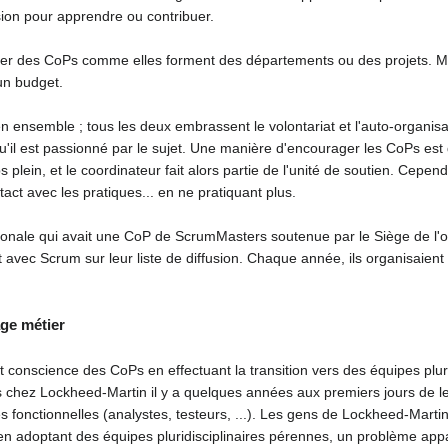
ion pour apprendre ou contribuer.
er des CoPs comme elles forment des départements ou des projets. Mais
 un budget.
n ensemble ; tous les deux embrassent le volontariat et l'auto-organi
il est passionné par le sujet. Une manière d'encourager les CoPs est de
 plein, et le coordinateur fait alors partie de l'unité de soutien. Cep
act avec les pratiques... en ne pratiquant plus.
tionale qui avait une CoP de ScrumMasters soutenue par le Siège de l'
 avec Scrum sur leur liste de diffusion. Chaque année, ils organisaien
age métier
nscience des CoPs en effectuant la transition vers des équipes pluridis
chez Lockheed-Martin il y a quelques années aux premiers jours de leu
 fonctionnelles (analystes, testeurs, ...). Les gens de Lockheed-Mart
, en adoptant des équipes pluridisciplinaires pérennes, un problème app