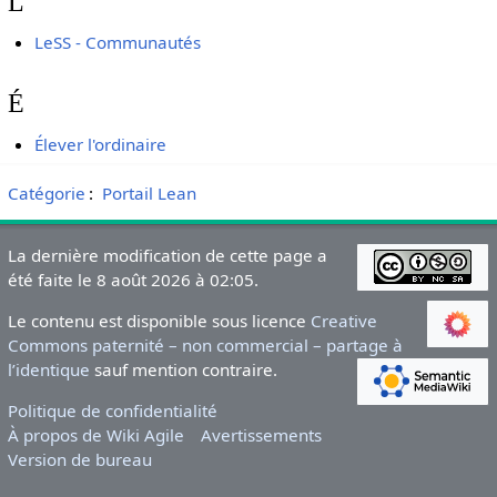
L
LeSS - Communautés
É
Élever l'ordinaire
Catégorie
:
Portail Lean
La dernière modification de cette page a
été faite le 8 août 2026 à 02:05.
Le contenu est disponible sous licence
Creative
Commons paternité – non commercial – partage à
l’identique
sauf mention contraire.
Politique de confidentialité
À propos de Wiki Agile
Avertissements
Version de bureau