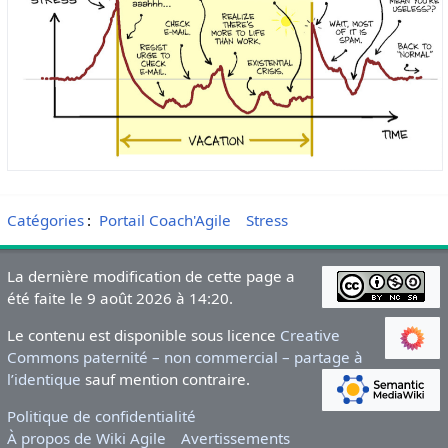
Catégories
:
Portail Coach'Agile
Stress
La dernière modification de cette page a
été faite le 9 août 2026 à 14:20.
Le contenu est disponible sous licence
Creative
Commons paternité – non commercial – partage à
l’identique
sauf mention contraire.
Politique de confidentialité
À propos de Wiki Agile
Avertissements