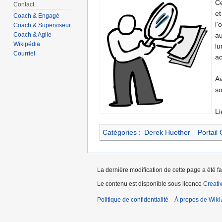
Ce
Contact
et
Coach & Engagé
l'
Coach & Superviseur
au
Coach & Agile
Wikipédia
lu
Courriel
ac
Av
so
Li
Catégories
:
Derek Huether
Portail
La dernière modification de cette page a été fa
Le contenu est disponible sous licence
Creati
Politique de confidentialité
À propos de Wiki 