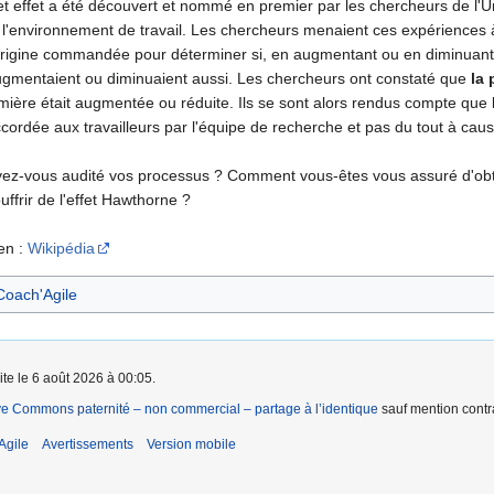
t effet a été découvert et nommé en premier par les chercheurs de l'Univ
 l'environnement de travail. Les chercheurs menaient ces expériences à
origine commandée pour déterminer si, en augmentant ou en diminuant la
gmentaient ou diminuaient aussi. Les chercheurs ont constaté que
la
mière était augmentée ou réduite. Ils se sont alors rendus compte que l'
cordée aux travailleurs par l'équipe de recherche et pas du tout à ca
ez-vous audité vos processus ? Comment vous-êtes vous assuré d'obtenir
uffrir de l'effet Hawthorne ?
en :
Wikipédia
 Coach'Agile
ite le 6 août 2026 à 00:05.
ve Commons paternité – non commercial – partage à l’identique
sauf mention contra
Agile
Avertissements
Version mobile