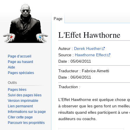
Page
L'Effet Hawthorne
Aller
Aller
Auteur :
Derek Huether
à
à
Source :
Hawthorne Effect
Page d’accueil
la
la
Date : 05/04/2011
Page au hasard
navigation
recherche
Aide
Traducteur : Fabrice Aimetti
Pages spéciales
Date : 06/04/2011
Outils
Traduction :
Pages liées
Suivi des pages liées
L'Effet Hawthorne est quelque chose qu
Version imprimable
à observer que les gens font un meilleu
Lien permanent
Informations sur la page
résultats quand elles participent à une
Citer cette page
auditeurs ou coachs.
Parcourir les propriétés