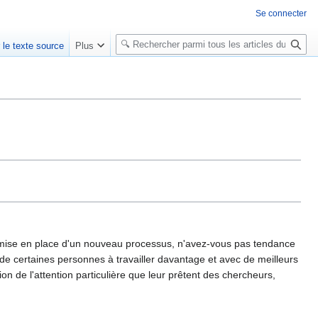
Se connecter
R
r le texte source
Plus
e
c
h
e
r
c
h
e
r
 la mise en place d'un nouveau processus, n'avez-vous pas tendance
 de certaines personnes à travailler davantage et avec de meilleurs
n de l'attention particulière que leur prêtent des chercheurs,