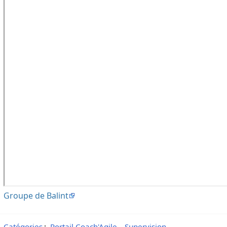
Groupe de Balint
Catégories
:
Portail Coach'Agile
Supervision