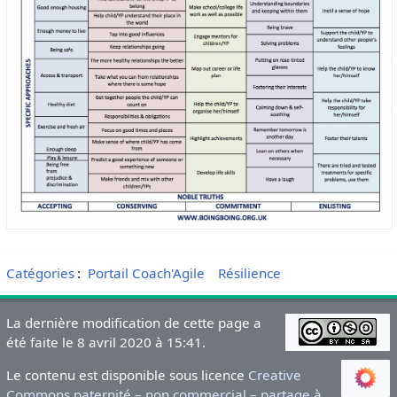
Catégories
:
Portail Coach'Agile
Résilience
La dernière modification de cette page a
été faite le 8 avril 2020 à 15:41.
Le contenu est disponible sous licence
Creative
Commons paternité – non commercial – partage à