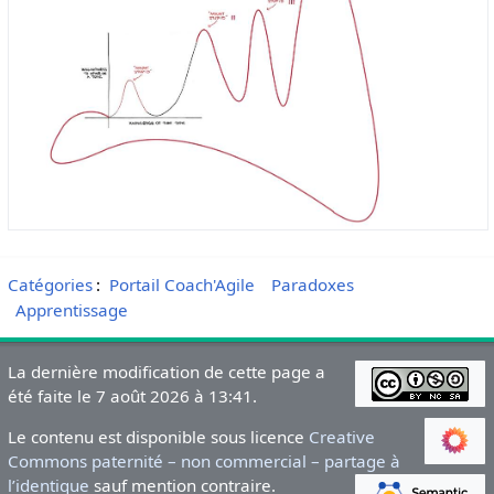
Catégories
:
Portail Coach'Agile
Paradoxes
Apprentissage
La dernière modification de cette page a
été faite le 7 août 2026 à 13:41.
Le contenu est disponible sous licence
Creative
Commons paternité – non commercial – partage à
l’identique
sauf mention contraire.