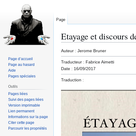
Page
Etayage et discours d
Aller
Aller
Auteur : Jerome Bruner
à
à
Page d’accueil
Traducteur : Fabrice Aimetti
la
la
Page au hasard
Date : 16/09/2017
navigation
recherche
Aide
Pages spéciales
Traduction :
Outils
Pages liées
Suivi des pages liées
Version imprimable
Lien permanent
Informations sur la page
Citer cette page
Parcourir les propriétés