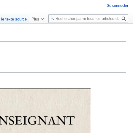
Se connecter
R
r le texte source
Plus
e
c
h
e
r
c
h
e
r