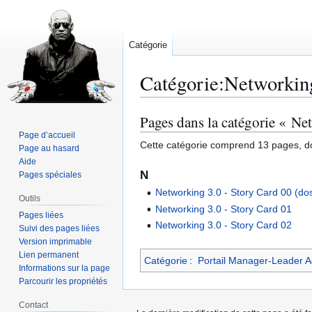
Catégorie
Catégorie
:
Networkin
Pages dans la catégorie « Ne
Aller
Aller
à
à
Page d’accueil
Cette catégorie comprend 13 pages, do
Page au hasard
la
la
Aide
navigation
recherche
N
Pages spéciales
Networking 3.0 - Story Card 00 (do
Outils
Networking 3.0 - Story Card 01
Pages liées
Networking 3.0 - Story Card 02
Suivi des pages liées
Version imprimable
Lien permanent
Catégorie
:
Portail Manager-Leader A
Informations sur la page
Parcourir les propriétés
Contact