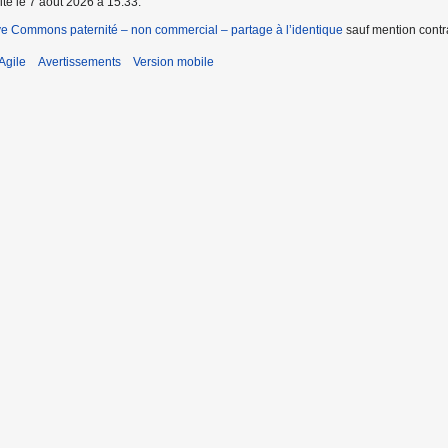
ite le 7 août 2026 à 15:33.
ve Commons paternité – non commercial – partage à l’identique
sauf mention contra
Agile
Avertissements
Version mobile