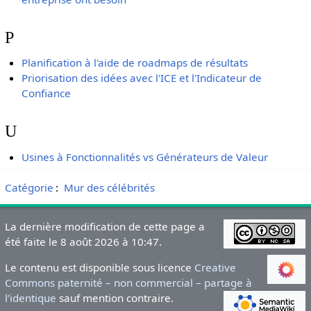
P
Planification à l'aide de roadmaps de résultats
Priorisation des idées avec l'ICE et l'Indicateur de
Confiance
U
Usines à Fonctionnalités vs Générateurs de Valeur
Catégorie
:
Mur des célébrités
La dernière modification de cette page a
été faite le 8 août 2026 à 10:47.
Le contenu est disponible sous licence
Creative
Commons paternité – non commercial – partage à
l’identique
sauf mention contraire.