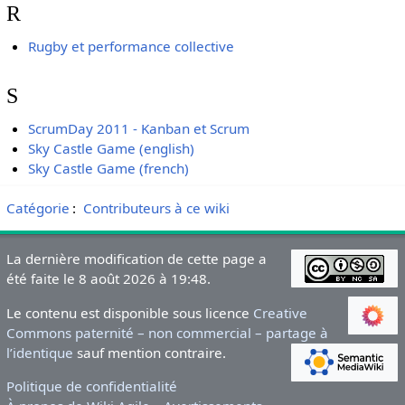
R
Rugby et performance collective
S
ScrumDay 2011 - Kanban et Scrum
Sky Castle Game (english)
Sky Castle Game (french)
Catégorie
:
Contributeurs à ce wiki
La dernière modification de cette page a
été faite le 8 août 2026 à 19:48.
Le contenu est disponible sous licence
Creative
Commons paternité – non commercial – partage à
l’identique
sauf mention contraire.
Politique de confidentialité