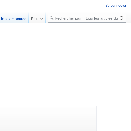
Se connecter
R
r le texte source
Plus
e
c
h
e
r
c
h
e
r