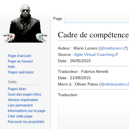
Page
Cadre de compétence
Aller
Aller
Auteur : Mario Lucero (
@metlucero
)
à
à
Source :
Agile Virtual Coaching
Page d’accueil
la
la
Date : 26/05/2015
Page au hasard
navigation
recherche
Aide
Traducteur : Fabrice Aimetti
Pages spéciales
Date : 21/08/2015
Outils
Merci à : Olivier Patou (
@olivierpatou
Pages liées
Suivi des pages liées
Traduction :
Version imprimable
Lien permanent
Informations sur la page
Citer cette page
Parcourir les propriétés