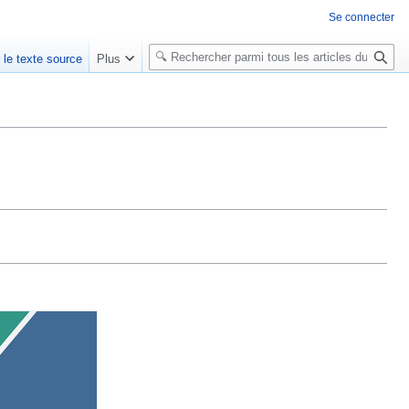
Se connecter
R
r le texte source
Plus
e
c
h
e
r
c
h
e
r