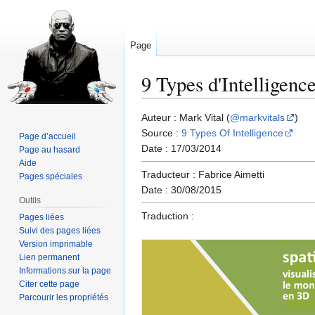
Page
9 Types d'Intelligenc
Aller
Aller
Auteur : Mark Vital (
@markvitals
)
à
à
Source :
9 Types Of Intelligence
Page d’accueil
la
la
Date : 17/03/2014
Page au hasard
navigation
recherche
Aide
Traducteur : Fabrice Aimetti
Pages spéciales
Date : 30/08/2015
Outils
Traduction :
Pages liées
Suivi des pages liées
Version imprimable
Lien permanent
Informations sur la page
Citer cette page
Parcourir les propriétés