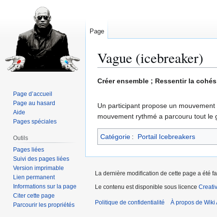
Page
Vague (icebreaker)
Aller
Aller
Créer ensemble ; Ressentir la cohési
à
à
Page d’accueil
la
la
Page au hasard
Un participant propose un mouvement et
navigation
recherche
Aide
mouvement rythmé a parcouru tout le g
Pages spéciales
Catégorie
:
Portail Icebreakers
Outils
Pages liées
Suivi des pages liées
Version imprimable
La dernière modification de cette page a été fa
Lien permanent
Informations sur la page
Le contenu est disponible sous licence
Creati
Citer cette page
Politique de confidentialité
À propos de Wiki 
Parcourir les propriétés