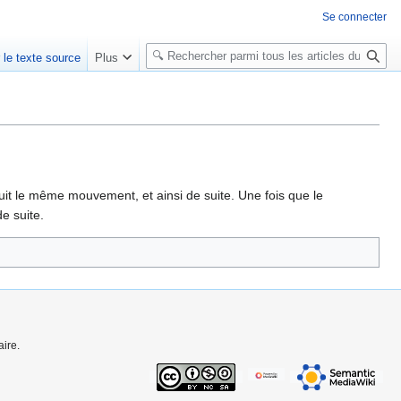
Se connecter
R
r le texte source
Plus
e
c
h
e
r
c
h
uit le même mouvement, et ainsi de suite. Une fois que le
e
e suite.
r
ire.