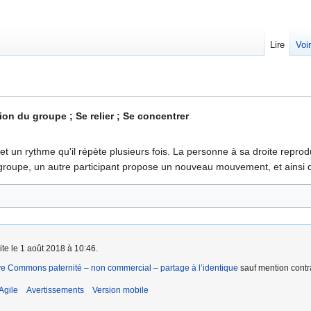
Lire
Voi
on du groupe ; Se relier ; Se concentrer
 un rythme qu'il répète plusieurs fois. La personne à sa droite reprod
roupe, un autre participant propose un nouveau mouvement, et ainsi d
ite le 1 août 2018 à 10:46.
ve Commons paternité – non commercial – partage à l’identique
sauf mention contra
Agile
Avertissements
Version mobile