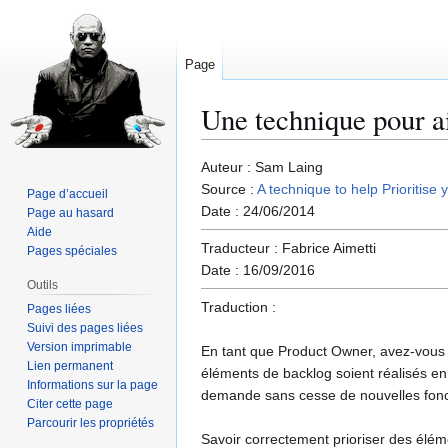
Page
Une technique pour ai
Aller
Aller
Auteur : Sam Laing
à
à
Source :
A technique to help Prioritise
Page d’accueil
la
la
Date : 24/06/2014
Page au hasard
navigation
recherche
Aide
Traducteur : Fabrice Aimetti
Pages spéciales
Date : 16/09/2016
Outils
Traduction :
Pages liées
Suivi des pages liées
Version imprimable
En tant que Product Owner, avez-vous d
Lien permanent
éléments de backlog soient réalisés en
Informations sur la page
demande sans cesse de nouvelles fonct
Citer cette page
Parcourir les propriétés
Savoir correctement prioriser des élém