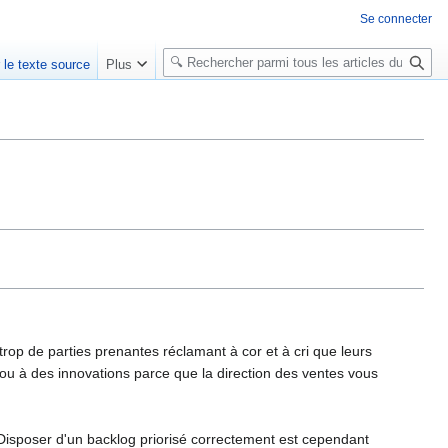
Se connecter
R
r le texte source
Plus
e
c
h
e
r
c
h
e
r
rop de parties prenantes réclamant à cor et à cri que leurs
ou à des innovations parce que la direction des ventes vous
 Disposer d'un backlog priorisé correctement est cependant