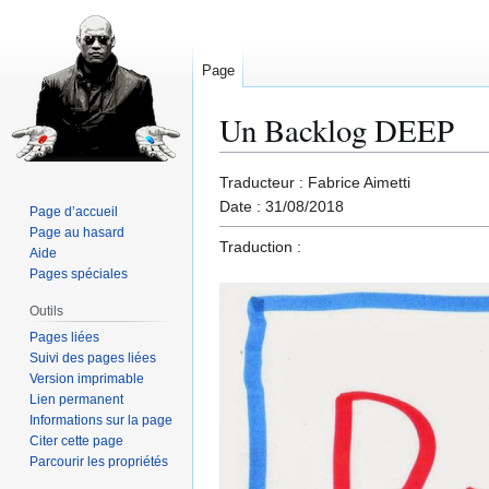
Page
Un Backlog DEEP
Aller
Aller
Traducteur : Fabrice Aimetti
à
à
Date : 31/08/2018
Page d’accueil
la
la
Page au hasard
Traduction :
navigation
recherche
Aide
Pages spéciales
Outils
Pages liées
Suivi des pages liées
Version imprimable
Lien permanent
Informations sur la page
Citer cette page
Parcourir les propriétés