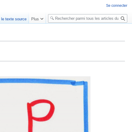
Se connecter
R
r le texte source
Plus
e
c
h
e
r
c
h
e
r