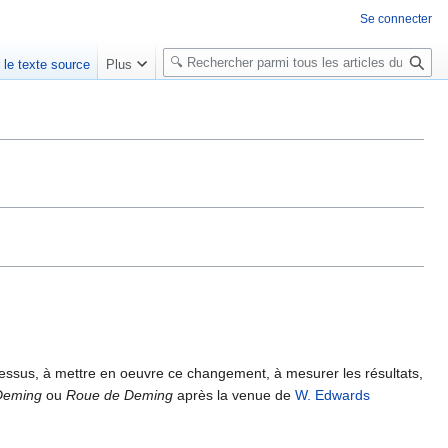
Se connecter
R
r le texte source
Plus
e
c
h
e
r
c
h
e
r
cessus, à mettre en oeuvre ce changement, à mesurer les résultats,
Deming
ou
Roue de Deming
après la venue de
W. Edwards