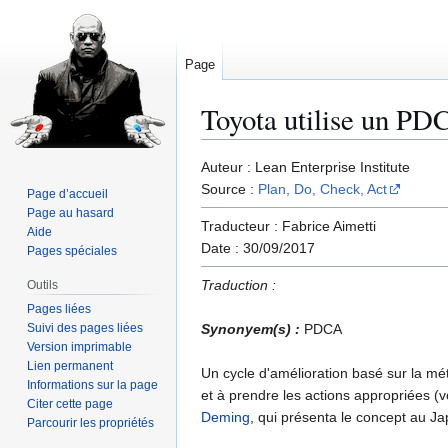
Page
Toyota utilise un PD
Aller
Aller
Auteur : Lean Enterprise Institute
à
à
Source :
Plan, Do, Check, Act
Page d’accueil
la
la
Page au hasard
Traducteur : Fabrice Aimetti
navigation
recherche
Aide
Date : 30/09/2017
Pages spéciales
Traduction :
Outils
Pages liées
Suivi des pages liées
Synonyem(s) :
PDCA
Version imprimable
Lien permanent
Un cycle d'amélioration basé sur la mé
Informations sur la page
et à prendre les actions appropriées (vo
Citer cette page
Deming
, qui présenta le concept au J
Parcourir les propriétés