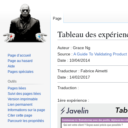
Page
Tableau des expérien
Aller
Aller
Auteur : Grace Ng
à
à
Source :
A Guide To Validating Produc
Page d’accueil
la
la
Date : 10/04/2014
Page au hasard
navigation
recherche
Aide
Traducteur : Fabrice Aimetti
Pages spéciales
Date : 14/02/2017
Outils
Traduction :
Pages liées
Suivi des pages liées
Version imprimable
1ère expérience :
Lien permanent
Informations sur la page
Citer cette page
Parcourir les propriétés