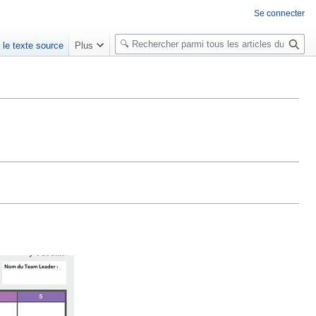
Se connecter
R
r le texte source
Plus
e
c
h
e
r
c
h
e
r