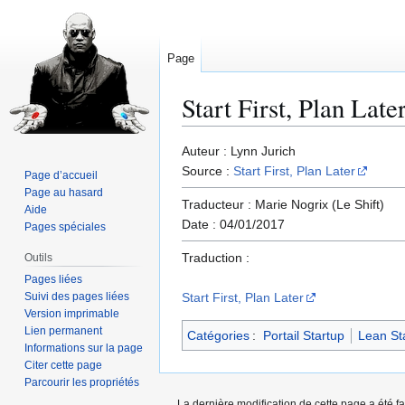
Page
Start First, Plan Late
Aller
Aller
Auteur : Lynn Jurich
à
à
Source :
Start First, Plan Later
Page d’accueil
la
la
Page au hasard
Traducteur : Marie Nogrix (Le Shift)
navigation
recherche
Aide
Date : 04/01/2017
Pages spéciales
Traduction :
Outils
Pages liées
Suivi des pages liées
Start First, Plan Later
Version imprimable
Lien permanent
Catégories
:
Portail Startup
Lean St
Informations sur la page
Citer cette page
Parcourir les propriétés
La dernière modification de cette page a été fa