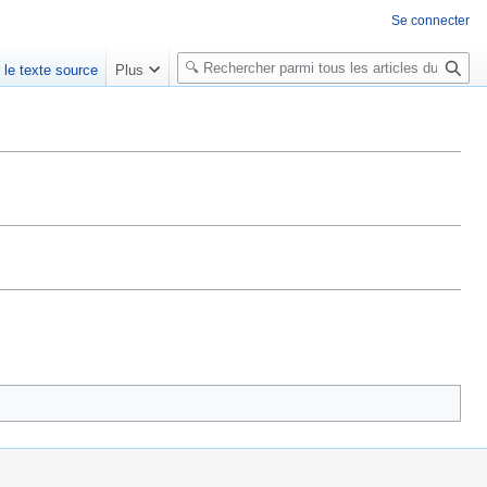
Se connecter
R
r le texte source
Plus
e
c
h
e
r
c
h
e
r