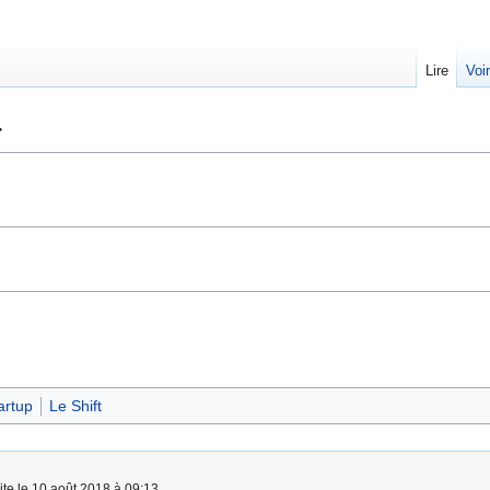
Lire
Voi
r
artup
Le Shift
ite le 10 août 2018 à 09:13.