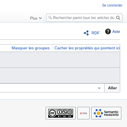
Se connecter
R
Plus
e
c
Aide
RDF
h
e
r
Masquer les groupes
Cacher les propriétés qui pointent ici
c
h
e
r