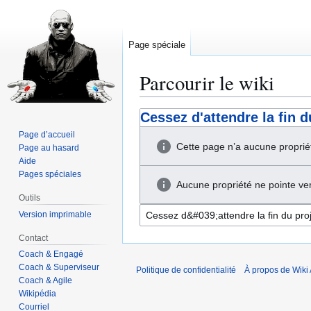
Page spéciale
Parcourir le wiki
Aller
Aller
Cessez d'attendre la fin 
à
à
Page d’accueil
la
la
Cette page n’a aucune proprié
Page au hasard
navigation
recherche
Aide
Pages spéciales
Aucune propriété ne pointe ver
Outils
Version imprimable
Contact
Coach & Engagé
Coach & Superviseur
Politique de confidentialité
À propos de Wiki 
Coach & Agile
Wikipédia
Courriel