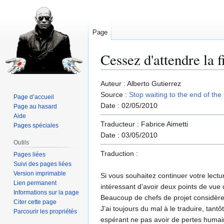
Page
Cessez d'attendre la 
Aller
Aller
Auteur : Alberto Gutierrez
à
à
Source :
Stop waiting to the end of the 
Page d’accueil
la
la
Date : 02/05/2010
Page au hasard
navigation
recherche
Aide
Traducteur : Fabrice Aimetti
Pages spéciales
Date : 03/05/2010
Outils
Traduction :
Pages liées
Suivi des pages liées
Version imprimable
Si vous souhaitez continuer votre lectur
Lien permanent
intéressant d’avoir deux points de vue 
Informations sur la page
Beaucoup de chefs de projet considèren
Citer cette page
J’ai toujours du mal à le traduire, tant
Parcourir les propriétés
espérant ne pas avoir de pertes humain