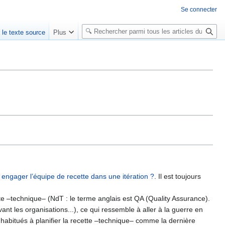
Se connecter
R
r le texte source
Plus
e
c
h
e
r
c
h
e
r
engager l’équipe de recette dans une itération ?
. Il est toujours
e –technique– (NdT : le terme anglais est QA (Quality Assurance).
vant les organisations...), ce qui ressemble à aller à la guerre en
habitués à planifier la recette –technique– comme la dernière