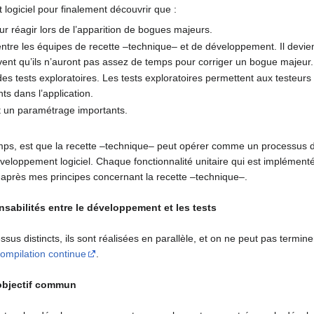
ogiciel pour finalement découvrir que :
r réagir lors de l’apparition de bogues majeurs.
tre les équipes de recette –technique– et de développement. Il devien
vent qu’ils n’auront pas assez de temps pour corriger un bogue majeur.
s tests exploratoires. Les tests exploratoires permettent aux testeurs
ts dans l’application.
t un paramétrage importants.
temps, est que la recette –technique– peut opérer comme un processus di
veloppement logiciel. Chaque fonctionnalité unitaire qui est implémen
-après mes principes concernant la recette –technique–.
onsabilités entre le développement et les tests
us distincts, ils sont réalisées en parallèle, et on ne peut pas terminer 
compilation continue
.
 objectif commun