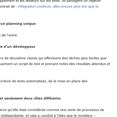
pement et les testeurs sur les tests. Ils partagent un objectif
extrait de :
Intégration continue, aller encore plus loin que la
d’un planning unique
 de l’autre.
ôle d’un développeur
rs de deuxième classe qui effectuent des tâches plus faciles que
quement un script de test et prenant notes des résultats attendus et
écriture de tests automatisés, de la mise en place des
st seulement deux rôles différents
parce qu’elle était considérée comme une sorte de processus de
indépendante, et cela a conduit à l’idée que le recetteur –