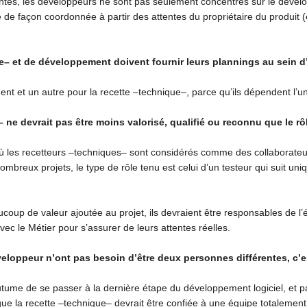
rentes, les développeurs ne sont pas seulement concentrés sur le dévelop
 de façon coordonnée à partir des attentes du propriétaire du produit (
e– et de développement doivent fournir leurs plannings au sein 
nt et un autre pour la recette –technique–, parce qu’ils dépendent l’un
– ne devrait pas être moins valorisé, qualifié ou reconnu que le r
 où les recetteurs –techniques– sont considérés comme des collaborateu
ombreux projets, le type de rôle tenu est celui d’un testeur qui suit uni
coup de valeur ajoutée au projet, ils devraient être responsables de l’
ec le Métier pour s’assurer de leurs attentes réelles.
éveloppeur n’ont pas besoin d’être deux personnes différentes, c’e
utume de se passer à la dernière étape du développement logiciel, et 
ue la recette –technique– devrait être confiée à une équipe totalement 