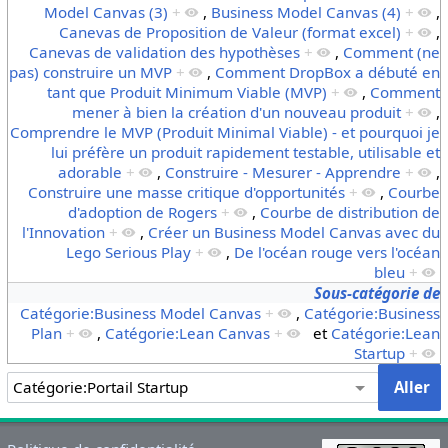
Model Canvas (3)
+
,
Business Model Canvas (4)
+
,
Canevas de Proposition de Valeur (format excel)
+
,
Canevas de validation des hypothèses
+
,
Comment (ne
pas) construire un MVP
+
,
Comment DropBox a débuté en
tant que Produit Minimum Viable (MVP)
+
,
Comment
mener à bien la création d'un nouveau produit
+
,
Comprendre le MVP (Produit Minimal Viable) - et pourquoi je
lui préfère un produit rapidement testable, utilisable et
adorable
+
,
Construire - Mesurer - Apprendre
+
,
Construire une masse critique d'opportunités
+
,
Courbe
d'adoption de Rogers
+
,
Courbe de distribution de
l'Innovation
+
,
Créer un Business Model Canvas avec du
Lego Serious Play
+
,
De l'océan rouge vers l'océan
bleu
+
Sous-catégorie de
Catégorie:Business Model Canvas
+
,
Catégorie:Business
Plan
+
,
Catégorie:Lean Canvas
+
et
Catégorie:Lean
Startup
+