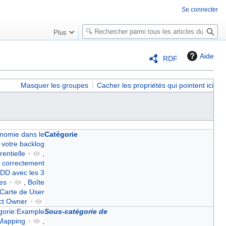
Se connecter
R
Plus
e
c
Aide
RDF
h
e
r
Masquer les groupes
Cacher les propriétés qui pointent ici
c
h
e
r
onomie dans le
Catégorie
 votre backlog
entielle
+
,
t correctement
DD avec les 3
es
+
,
Boîte
Carte de User
ct Owner
+
gorie:Example
Sous-catégorie de
 Mapping
+
,