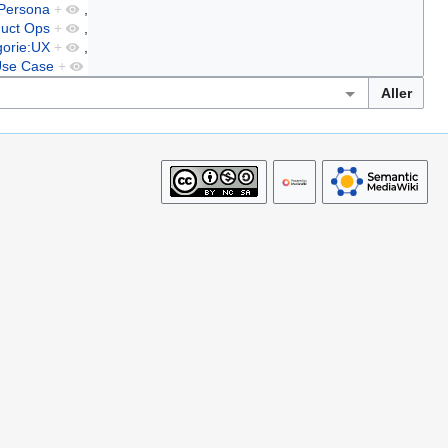
:Persona
+
,
duct Ops
+
,
gorie:UX
+
,
Use Case
+