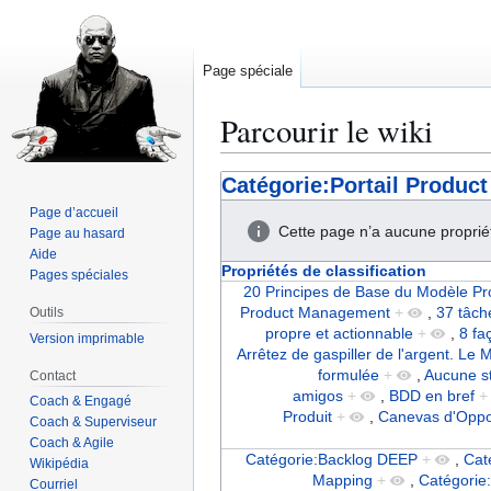
Page spéciale
Parcourir le wiki
Aller
Aller
Catégorie:Portail Produc
à
à
Page d’accueil
la
la
Cette page n’a aucune proprié
Page au hasard
navigation
recherche
Aide
Propriétés de classification
Pages spéciales
20 Principes de Base du Modèle Pr
Product Management
+
,
37 tâch
Outils
propre et actionnable
+
,
8 fa
Version imprimable
Arrêtez de gaspiller de l'argent. Le
formulée
+
,
Aucune st
Contact
amigos
+
,
BDD en bref
+
Coach & Engagé
Produit
+
,
Canevas d'Oppo
Coach & Superviseur
Coach & Agile
Catégorie:Backlog DEEP
+
,
Cat
Wikipédia
Mapping
+
,
Catégorie
Courriel