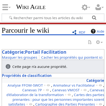
Wiki Agile
Parcourir le wiki
Aide
RDF
Catégorie:Portail Facilitation
Masquer les groupes
Cacher les propriétés qui pointent ici
Cette page n’a aucune propriété.
Propriétés de classification
Catégorie
Analyse FFOM-SWOT
+
,
Animateur vs Facilitateur
+
,
Canevas 7P
+
,
Canevas VMOST
+
,
Canevas
d'élaboration de la transformation
+
,
Cartes des parties
prenantes : pour que les personnes importantes soient
satisfaites
+
,
Cartographie des Parties Prenantes
+
,