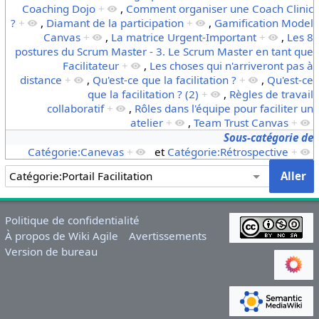
Coaching Dojo
+
,
Comment organiser une Coach Clinic
?
+
,
Diamant de la participation
+
,
Gamification Model
Canvas
+
,
La matrice Urgent-Important
+
,
Les 8
postures du Scrum Master - 3. Le Scrum Master en tant que
Facilitateur
+
,
Les choses qui n'arriveront pas à
distance
+
,
Qu'est-ce que la facilitation ?
+
,
Qu'est-ce
que la facilitation ? (2)
+
,
Règles de travail
collaboratif
+
,
Rôles dans l'équipe pour faciliter un
atelier
+
,
Team Trust Canvas
+
Sous-catégorie de
Catégorie:Canevas
+
et
Catégorie:Rétrospective
+
Politique de confidentialité
À propos de Wiki Agile
Avertissements
Version de bureau