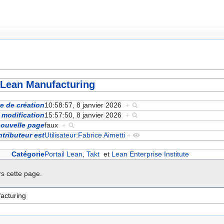
 Lean Manufacturing
e de création
10:58:57, 8 janvier 2026
+
 modification
15:57:50, 8 janvier 2026
+
nouvelle page
faux
+
ntributeur est
Utilisateur:Fabrice Aimetti
+
Catégorie
Portail Lean
,
Takt
et
Lean Enterprise Institute
s cette page.