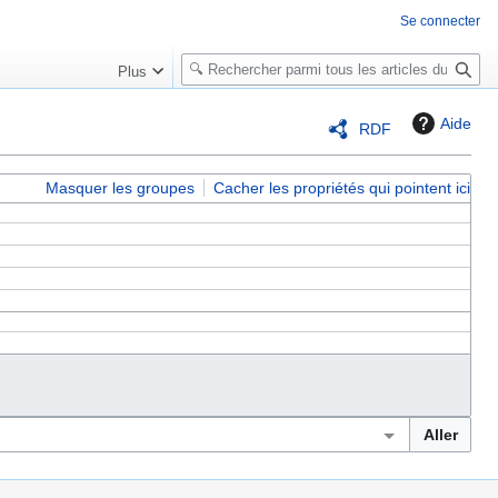
Se connecter
R
Plus
e
c
Aide
RDF
h
e
r
Masquer les groupes
Cacher les propriétés qui pointent ici
c
h
e
r