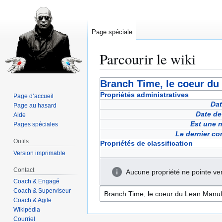
Page spéciale
Parcourir le wiki
Aller
Aller
Branch Time, le coeur du
à
à
Propriétés administratives
Page d’accueil
la
la
Dat
Page au hasard
Date de
navigation
recherche
Aide
Est une 
Pages spéciales
Le dernier co
Outils
Propriétés de classification
Version imprimable
Contact
Aucune propriété ne pointe ver
Coach & Engagé
Coach & Superviseur
Coach & Agile
Wikipédia
Courriel