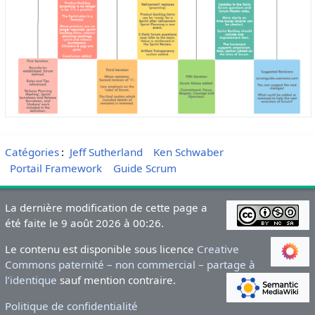
Catégories
:
Jeff Sutherland
Ken Schwaber
Portail Framework
Guide Scrum
La dernière modification de cette page a
été faite le 9 août 2026 à 00:26.
Le contenu est disponible sous licence
Creative
Commons paternité – non commercial – partage à
l’identique
sauf mention contraire.
Politique de confidentialité