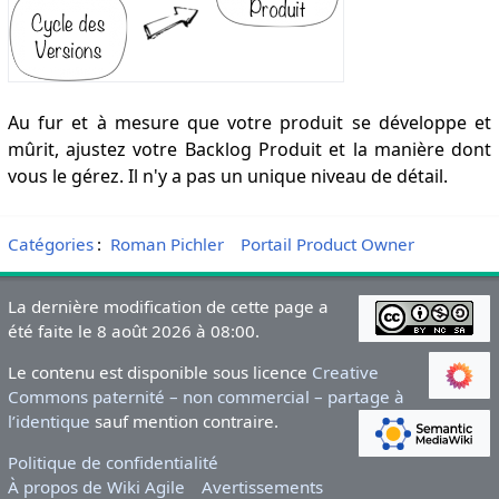
Au fur et à mesure que votre produit se développe et
mûrit, ajustez votre Backlog Produit et la manière dont
vous le gérez. Il n'y a pas un unique niveau de détail.
Catégories
:
Roman Pichler
Portail Product Owner
La dernière modification de cette page a
été faite le 8 août 2026 à 08:00.
Le contenu est disponible sous licence
Creative
Commons paternité – non commercial – partage à
l’identique
sauf mention contraire.
Politique de confidentialité
À propos de Wiki Agile
Avertissements