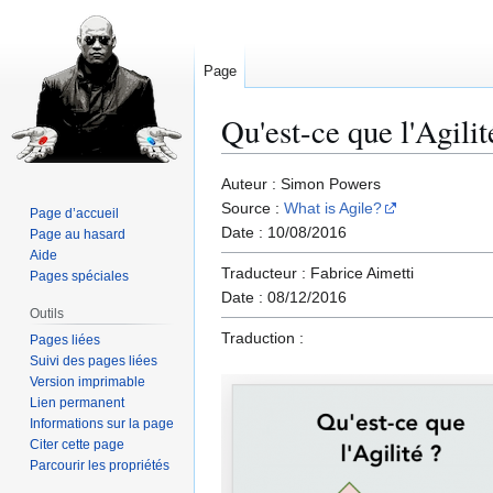
Page
Qu'est-ce que l'Agilité
Aller
Aller
Auteur : Simon Powers
à
à
Source :
What is Agile?
Page d’accueil
la
la
Date : 10/08/2016
Page au hasard
navigation
recherche
Aide
Traducteur : Fabrice Aimetti
Pages spéciales
Date : 08/12/2016
Outils
Traduction :
Pages liées
Suivi des pages liées
Version imprimable
Lien permanent
Informations sur la page
Citer cette page
Parcourir les propriétés