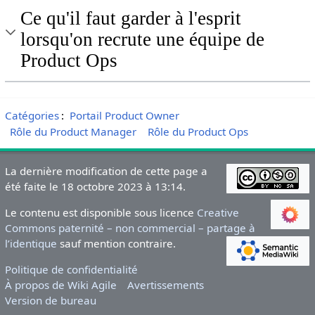
Ce qu'il faut garder à l'esprit
lorsqu'on recrute une équipe de
Product Ops
Catégories
:
Portail Product Owner
Rôle du Product Manager
Rôle du Product Ops
La dernière modification de cette page a
été faite le 18 octobre 2023 à 13:14.
Le contenu est disponible sous licence
Creative
Commons paternité – non commercial – partage à
l’identique
sauf mention contraire.
Politique de confidentialité
À propos de Wiki Agile
Avertissements
Version de bureau