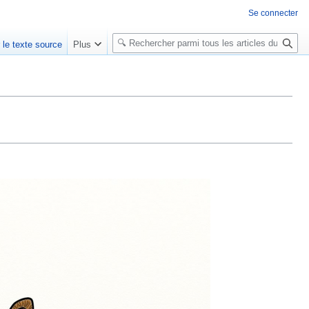
Se connecter
R
r le texte source
Plus
e
c
h
e
r
c
h
e
r