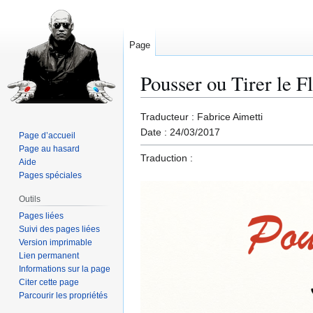
Page
Pousser ou Tirer le F
Aller
Aller
Traducteur : Fabrice Aimetti
à
à
Date : 24/03/2017
Page d’accueil
la
la
Page au hasard
Traduction :
navigation
recherche
Aide
Pages spéciales
Outils
Pages liées
Suivi des pages liées
Version imprimable
Lien permanent
Informations sur la page
Citer cette page
Parcourir les propriétés