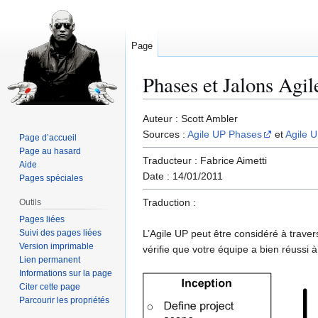
Page
Phases et Jalons Agi
Aller
Aller
Auteur : Scott Ambler
à
à
Sources :
Agile UP Phases
et
Agile 
Page d’accueil
la
la
Page au hasard
Traducteur : Fabrice Aimetti
navigation
recherche
Aide
Date : 14/01/2011
Pages spéciales
Traduction :
Outils
Pages liées
Suivi des pages liées
L’Agile UP peut être considéré à trave
Version imprimable
vérifie que votre équipe a bien réussi à
Lien permanent
Informations sur la page
Citer cette page
Parcourir les propriétés