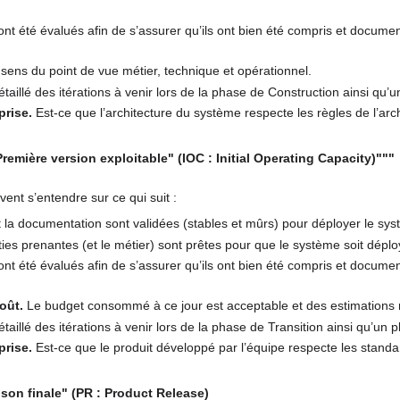
nt été évalués afin de s’assurer qu’ils ont bien été compris et docume
 sens du point de vue métier, technique et opérationnel.
aillé des itérations à venir lors de la phase de Construction ainsi qu’u
prise.
Est-ce que l’architecture du système respecte les règles de l’arch
remière version exploitable" (IOC : Initial Operating Capacity)"""
vent s’entendre sur ce qui suit :
t la documentation sont validées (stables et mûrs) pour déployer le sys
ies prenantes (et le métier) sont prêtes pour que le système soit déploy
nt été évalués afin de s’assurer qu’ils ont bien été compris et docume
oût.
Le budget consommé à ce jour est acceptable et des estimations rai
aillé des itérations à venir lors de la phase de Transition ainsi qu’un p
prise.
Est-ce que le produit développé par l’équipe respecte les standar
ison finale" (PR : Product Release)