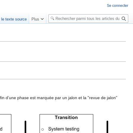
Se connecter
R
r le texte source
Plus
e
c
h
e
r
c
h
e
r
fin d’une phase est marquée par un jalon et la "revue de jalon"