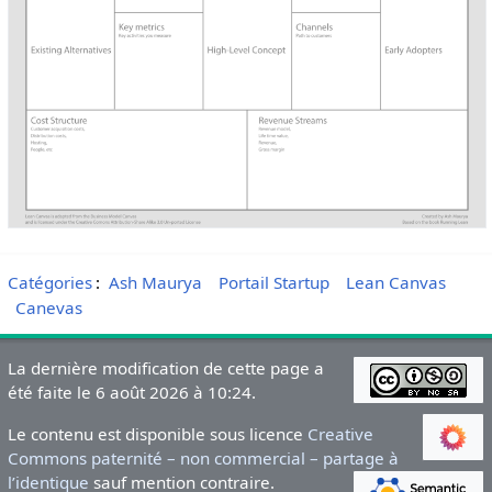
Catégories
:
Ash Maurya
Portail Startup
Lean Canvas
Canevas
La dernière modification de cette page a
été faite le 6 août 2026 à 10:24.
Le contenu est disponible sous licence
Creative
Commons paternité – non commercial – partage à
l’identique
sauf mention contraire.