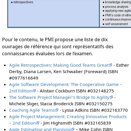
Pour le contenu, le PMI propose une liste de dix
ouvrages de référence qui sont représentatifs des
connaissances évaluées lors de l’examen.
Agile Retrospectives: Making Good Teams Great
- Esther
Derby, Diana Larsen, Ken Schwaber (Foreward) ISBN
#0977616649
Agile Software Development: The Cooperative Game –
2nd Edition
- Alistair Cockburn ISBN #032148275
The Software Project Manager’s Bridge to Agility
-
Michele Sliger, Stacia Broderick ISBN #032150275
Coaching Agile Teams
- Lyssa Adkins ISBN #032163770
Agile Project Management: Creating Innovative Products
– 2nd Edition
- Jim Highsmith ISBN #032165839
Agile Estimating and Planning
– Mike Cohn ISBN