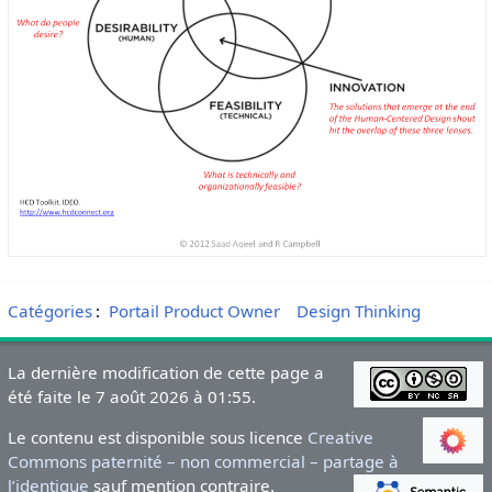
Catégories
:
Portail Product Owner
Design Thinking
La dernière modification de cette page a
été faite le 7 août 2026 à 01:55.
Le contenu est disponible sous licence
Creative
Commons paternité – non commercial – partage à
l’identique
sauf mention contraire.