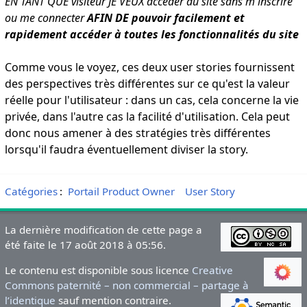
EN TANT QUE visiteur JE VEUX accéder au site sans m'inscrire
ou me connecter
AFIN DE pouvoir facilement et
rapidement
accéder à toutes les fonctionnalités du site
Comme vous le voyez, ces deux user stories fournissent
des perspectives très différentes sur ce qu'est la valeur
réelle pour l'utilisateur
: dans un cas,
cela concerne la vie
privée
,
dans l'autre cas la facilité d'utilisation. Cela peut
donc nous amener à des stratégies très différentes
lorsqu'il faudra éventuellement diviser la story
.
Catégories
:
Portail Product Owner
User Story
La dernière modification de cette page a
été faite le 17 août 2018 à 05:56.
Le contenu est disponible sous licence
Creative
Commons paternité – non commercial – partage à
l’identique
sauf mention contraire.